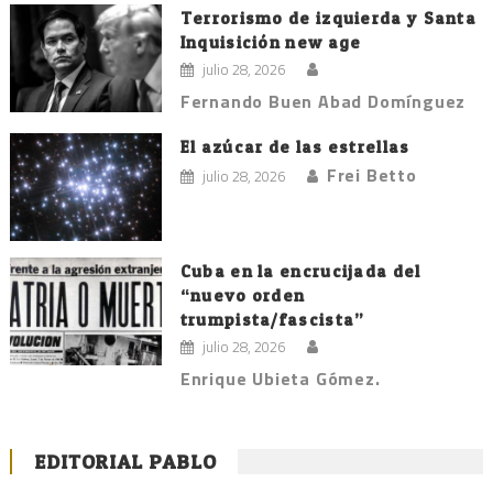
Terrorismo de izquierda y Santa
Inquisición new age
julio 28, 2026
Fernando Buen Abad Domínguez
El azúcar de las estrellas
Frei Betto
julio 28, 2026
Cuba en la encrucijada del
“nuevo orden
trumpista/fascista”
julio 28, 2026
Enrique Ubieta Gómez.
EDITORIAL PABLO