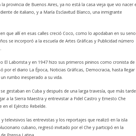
n la provincia de Buenos Aires, ya no está la casa vieja que vio nacer e
iente de italiano, y a María Esclavitud Blanco, una inmigrante
n que allí en esas calles creció Coco, como lo apodaban en su seno
años se incorporó a la escuela de Artes Gráficas y Publicidad número
.
o El Laborista y en 1947 hizo sus primeros pininos como cronista de
ó por el diario La Época, Noticias Gráficas, Democracia, hasta llegar
 un rumbo inesperado a su vida.
e se gestaban en Cuba y después de una larga travesía, que más tarde
gar a la Sierra Maestra y entrevistar a Fidel Castro y Ernesto Che
 en el Ejército Rebelde.
televisivos las entrevistas y los reportajes que realizó en la isla
olucionario cubano, regresó invitado por el Che y participó en la
 de Prensa Latina.