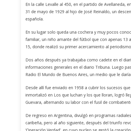
En la calle Levalle al 450, en el partido de Avellaneda, e
31 de mayo de 1929 al hijo de José Reinaldo, un descend
española.
En su lugar solo queda una cochera y muy pocos conoce
familiar, un niño amante del fútbol que con apenas 13 
15, donde realizó su primer acercamiento al periodismo
Dos años después ya trabajaba como cadete en el diari
informaciones generales en el diario Tribuna. Luego pas
Radio El Mundo de Buenos Aires, un medio que le daría
Desde allí fue enviado en 1958 a cubrir los sucesos qu
inmortalizó en Los que luchan y los que lloran, logró lle
Guevara, alternando su labor con el fusil de combatiente
De regreso en Argentina, divulgó en programas radiales y 
caribeña, pero al año siguiente, después del triunfo rev
‘Operación Verdad’, en cuyo nucleo se gestó la creación