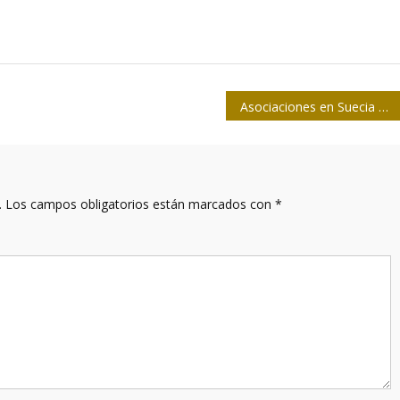
Asociaciones en Suecia exigen a medios mirada justa sobre Venezuela
.
Los campos obligatorios están marcados con
*