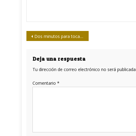
Navegación
Dos minutos para tocar la vida
de
entradas
Deja una respuesta
Tu dirección de correo electrónico no será publicada
Comentario
*