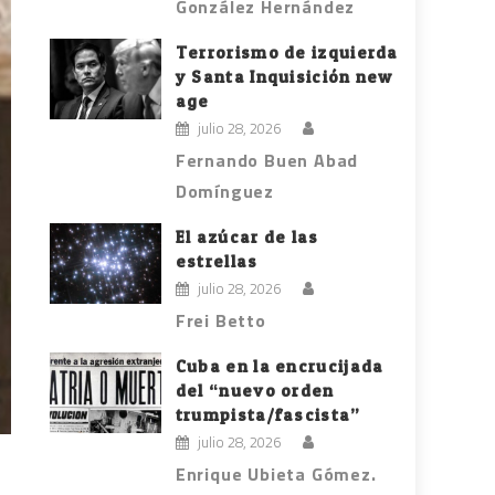
González Hernández
Terrorismo de izquierda
y Santa Inquisición new
age
julio 28, 2026
Fernando Buen Abad
Domínguez
El azúcar de las
estrellas
julio 28, 2026
Frei Betto
Cuba en la encrucijada
del “nuevo orden
trumpista/fascista”
julio 28, 2026
Enrique Ubieta Gómez.