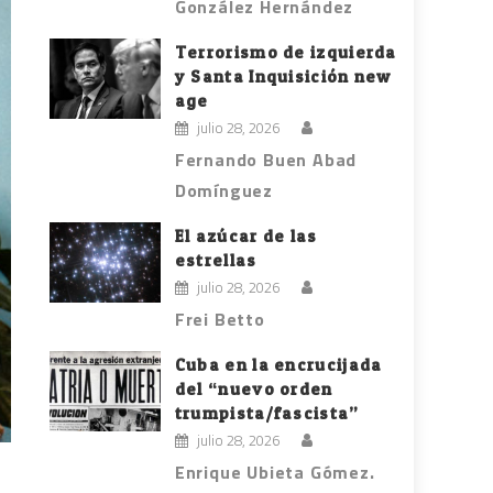
González Hernández
Terrorismo de izquierda
y Santa Inquisición new
age
julio 28, 2026
Fernando Buen Abad
Domínguez
El azúcar de las
estrellas
julio 28, 2026
Frei Betto
Cuba en la encrucijada
del “nuevo orden
trumpista/fascista”
julio 28, 2026
Enrique Ubieta Gómez.