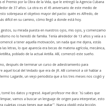
el Premio por la Obra de la Vida, que le entregó la Agencia Cubana
dedor de 37 años. La otra es el 45 aniversario de este medio de
sto sobrepasa el objetivo mayor del pacto: quién es Alfredo, de
más difícil en su camino, cómo llegó a donde está hoy.
s gestos, su mirada puesta en nuestros ojos, mis ojos, y comenzamo
odismo no lo heredó de familia. Tenía alrededor de 13 años y veía a 
comencé a tener aquella motivación, sin nada que me dijera, estás
a las letras, lo que aparecía era becas de materia agrícola, mecánica,
tillita, poblado de la actual Antilla. Allí, comenzó este sueño.
smo, después de terminar un curso de adiestramiento para
e aquel local del Vedado que era de JR. Allí comencé a oír hablar a
ermo Lagarde, un viejo periodista que a los tres meses nos cogió y
o, tomé los datos y regresé. Aquel profesor me dice: ´tú sabes que
 limpiar, vamos a buscar un lenguaje de origen para interpretar, esto
ra cuántas cosas tienes que quitar´”. Nunca olvidó esta lección.