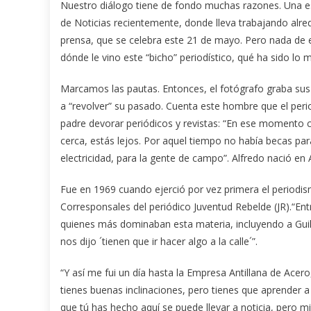
Nuestro diálogo tiene de fondo muchas razones. Una es 
de Noticias recientemente, donde lleva trabajando alre
prensa, que se celebra este 21 de mayo. Pero nada de e
dónde le vino este “bicho” periodístico, qué ha sido lo 
Marcamos las pautas. Entonces, el fotógrafo graba su
a “revolver” su pasado. Cuenta este hombre que el peri
padre devorar periódicos y revistas: “En ese momento 
cerca, estás lejos. Por aquel tiempo no había becas par
electricidad, para la gente de campo”. Alfredo nació en An
Fue en 1969 cuando ejerció por vez primera el periodi
Corresponsales del periódico Juventud Rebelde (JR).“Entr
quienes más dominaban esta materia, incluyendo a Guill
nos dijo ´tienen que ir hacer algo a la calle´”.
“Y así me fui un día hasta la Empresa Antillana de Acer
tienes buenas inclinaciones, pero tienes que aprender a
que tú has hecho aquí se puede llevar a noticia, pero mi