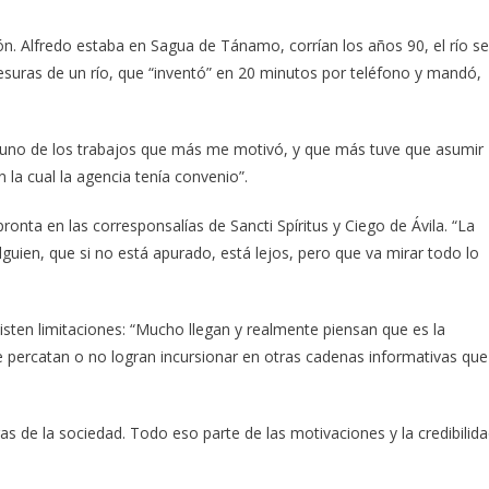
n. Alfredo estaba en Sagua de Tánamo, corrían los años 90, el río se
vesuras de un río, que “inventó” en 20 minutos por teléfono y mandó,
ue uno de los trabajos que más me motivó, y que más tuve que asumir
 la cual la agencia tenía convenio”.
ronta en las corresponsalías de Sancti Spíritus y Ciego de Ávila. “La
guien, que si no está apurado, está lejos, pero que va mirar todo lo
sten limitaciones: “Mucho llegan y realmente piensan que es la
se percatan o no logran incursionar en otras cadenas informativas que
as de la sociedad. Todo eso parte de las motivaciones y la credibilid