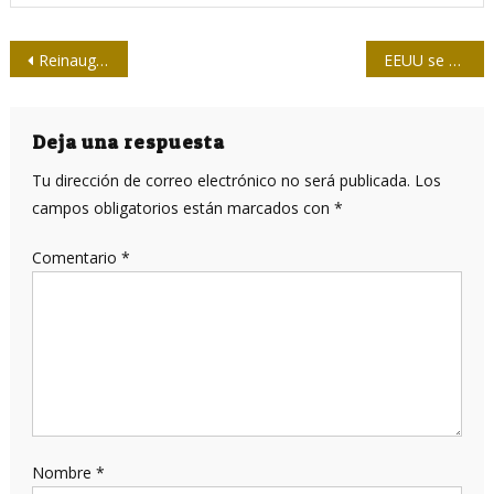
Navegación
Reinauguran emisora local en la Ciénaga de Zapata
EEUU se perjudicará a sí mismo con nuevas sanciones a Cuba, según analista
de
entradas
Deja una respuesta
Tu dirección de correo electrónico no será publicada.
Los
campos obligatorios están marcados con
*
Comentario
*
Nombre
*