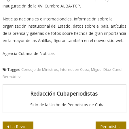
inauguración de la XVI Cumbre ALBA-TCP.
Noticias nacionales e internacionales, información sobre la
organización institucional del Estado, datos sobre el país, artículos
de la prensa y galerías de fotos sobre hechos de gran importancia
en la mayor de las Antillas, figuran también en el nuevo sitio web.
Agencia Cubana de Noticias
Tagged
Consejo de Ministros
,
Internet en Cuba
,
Miguel Díaz-Canel
Bermúdez
Redacción Cubaperiodistas
Sitio de la Unión de Periodistas de Cuba
Navegación
La Revolución Cubana y su tercer gran contrato o pacto social y político
Periodistas en Honduras se manifiestan contra la inseguridad