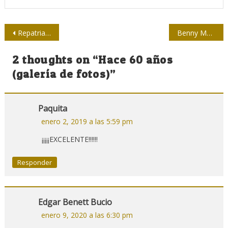
Navegación
Repatriarán restos mortales de Pablo de la Torriente
Benny Moré, el rey de La Habana
de
2 thoughts on “
Hace 60 años
entradas
(galería de fotos)
”
Paquita
enero 2, 2019 a las 5:59 pm
¡¡¡¡¡EXCELENTE!!!!!!
Responder
Edgar Benett Bucio
enero 9, 2020 a las 6:30 pm