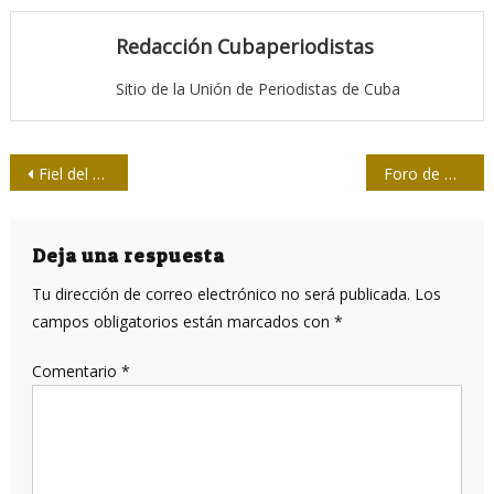
Redacción Cubaperiodistas
Sitio de la Unión de Periodistas de Cuba
Navegación
Fiel del Lenguaje 3: Concordancia
Foro de Davos 2019: Miseria creciente; protestas sociales; repudios contra Bolsonaro
de
entradas
Deja una respuesta
Tu dirección de correo electrónico no será publicada.
Los
campos obligatorios están marcados con
*
Comentario
*