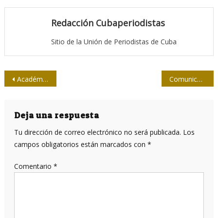
Redacción Cubaperiodistas
Sitio de la Unión de Periodistas de Cuba
Navegación
Académicos y periodistas debaten sobre Comunicación y Lingüística
Comunicadores santiagueros recuerdan la vigencia del pensamiento martiano
de
entradas
Deja una respuesta
Tu dirección de correo electrónico no será publicada.
Los
campos obligatorios están marcados con
*
Comentario
*