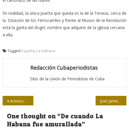
el cañonazo de las nueve.
En realidad, la única puerta que queda es la de la Tenaza, cerca de
la Estación de los Ferrocarriles y frente al Museo de la Revolución
está la garita del Ángel, nombre que adquirió de la iglesia cercana
a ella.
Tagged
España
,
La Habana
Redacción Cubaperiodistas
Sitio de la Unión de Periodistas de Cuba
Navegación
Activos por siempre
Joel James o diálogo con la raíz
de
One thought on “
De cuando La
entradas
Habana fue amurallada
”