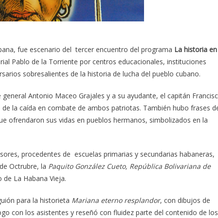
bana, fue escenario del tercer encuentro del programa
La historia en
rial Pablo de la Torriente por centros educacionales, instituciones
ersarios sobresalientes de la historia de lucha del pueblo cubano.
e general Antonio Maceo Grajales y a su ayudante, el capitán Francis
de la caída en combate de ambos patriotas. También hubo frases d
que ofrendaron sus vidas en pueblos hermanos, simbolizados en la
fesores, procedentes de escuelas primarias y secundarias habaneras,
 de Octrubre, la
Paquito González Cueto,
República Bolivariana de
o de La Habana Vieja.
guión para la historieta
Mariana eterno resplandor
, con dibujos de
o con los asistentes y reseñó con fluidez parte del contenido de los