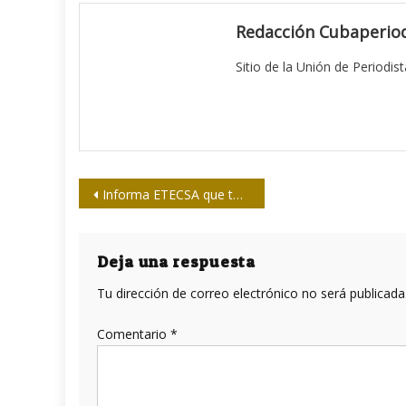
Redacción Cubaperiod
Sitio de la Unión de Periodis
Navegación
Informa ETECSA que todos los servicios móviles identificados con 3G han sido habilitados
de
entradas
Deja una respuesta
Tu dirección de correo electrónico no será publicada
Comentario
*