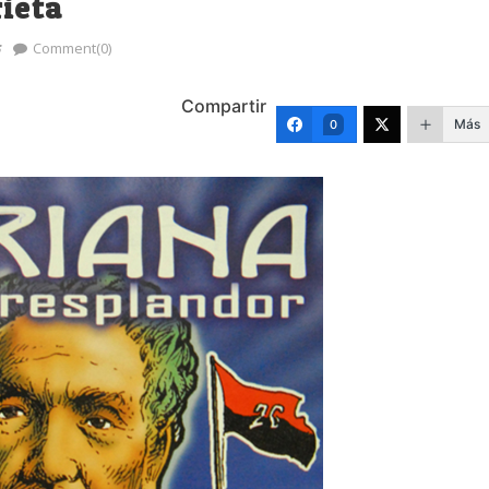
ieta
s
Comment(0)
Compartir
Más
0