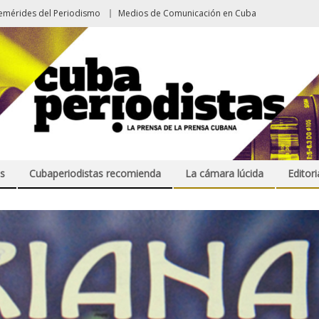
emérides del Periodismo
Medios de Comunicación en Cuba
s
Cubaperiodistas recomienda
La cámara lúcida
Editori