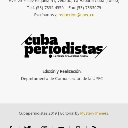
Ave. 23 # 452 esquina a I, Vedado, La Habana Cuba (10400)
Telf. (53) 7832 4550 | Fax: (53) 7333079
Escríbanos a
redaccion@upec.cu
Edición y Realización:
Departamento de Comunicación de la UPEC
Cubaperiodistas 2019
|
Editorial by
MysteryThemes
.