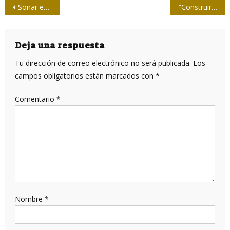
Navegación
Soñar en grande
“Construir una arquitectura desde los sentimientos y las emociones”
de
entradas
Deja una respuesta
Tu dirección de correo electrónico no será publicada.
Los
campos obligatorios están marcados con
*
Comentario
*
Nombre
*