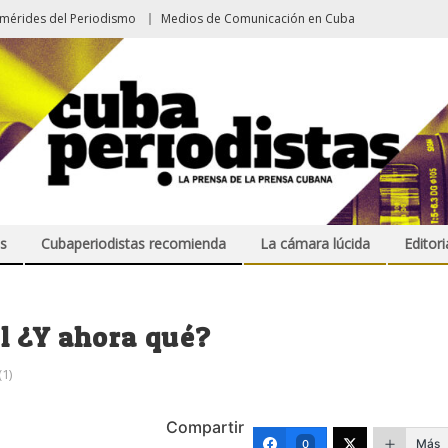
emérides del Periodismo
Medios de Comunicación en Cuba
s
Cubaperiodistas recomienda
La cámara lúcida
Editori
l ¿Y ahora qué?
1)
Compartir
Más
0