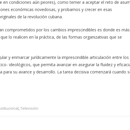
que en condiciones aún peores), como temer a aceptar el reto de asum
luciones económicas novedosas, y probarnos y crecer en esas
riginales de la revolución cubana.
e vean comprometidos por los cambios imprescindibles es donde es más
s que lo realicen en la práctica, de las formas organizativas que se
gular y enmarcar jurídicamente la imprescindible articulación entre los
co- ideológicos, que permita avanzar en asegurar la fluidez y eficaci
 para su avance y desarrollo. La tarea decisiva comenzará cuando s
titucional
,
Televisión