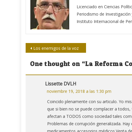
Licenciado en Ciencias Políti
Periodismo de Investigación 
Instituto Internacional de Pe
Navegación
Los enemigos de la voz
de
One thought on “
La Reforma Co
entradas
Lissette DVLH
noviembre 19, 2018 a las 1:30 pm
Coincido plenamente con su articulo. Yo mism
que si bien no se puede complacer a todos,
afectan a TODOS como sociedad tales com
Problemas de corrupción generalizada. Hay c
medicamentos,accesorios médicos.Venta de 