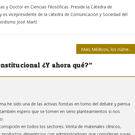
cas y Doctor en Ciencias Filosóficas. Preside la Cátedra de
y es vicepresidente de la cátedra de Comunicación y Sociedad del
riodismo José Martí.
Mais Médicos, los números y la salud del pueblo
nstitucional ¿Y ahora qué?
”
a he sido una de las activas foristas en torno del debate y piensa
 también espero que se tomen en serio planteamientos si nos
o:
orrupción en todos los sectores. Venta de materiales clínicos,
productos alimenticios con administradores que consideran suyas