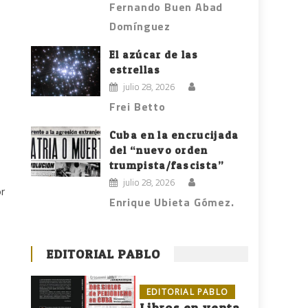
Fernando Buen Abad
Domínguez
El azúcar de las
estrellas
julio 28, 2026
Frei Betto
Cuba en la encrucijada
del “nuevo orden
trumpista/fascista”
julio 28, 2026
or
Enrique Ubieta Gómez.
EDITORIAL PABLO
EDITORIAL PABLO
Libros en venta