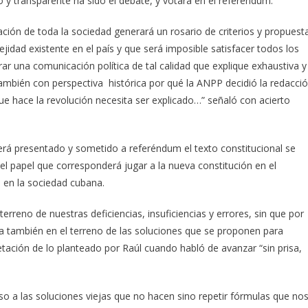
y transparente ha sido el debate, y votará en el referéndum.
ción de toda la sociedad generará un rosario de criterios y propuest
jidad existente en el país y que será imposible satisfacer todos los
grar una comunicación política de tal calidad que explique exhaustiva y
ambién con perspectiva histórica por qué la ANPP decidió la redacci
ue hace la revolución necesita ser explicado…” señaló con acierto
erá presentado y sometido a referéndum el texto constitucional se
el papel que corresponderá jugar a la nueva constitución en el
a en la sociedad cubana.
rreno de nuestras deficiencias, insuficiencias y errores, sin que por
rla también en el terreno de las soluciones que se proponen para
pretación de lo planteado por Raúl cuando habló de avanzar “sin prisa,
aso a las soluciones viejas que no hacen sino repetir fórmulas que no