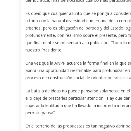
democrática, más democrática cuanto más participativo 
Es obvio que cualquier asunto que se ponga a considera
a tono con la natural diversidad que emana de la comple
criterios, pero es obligación del partido y del Estado lo
profundamente, con realismo sobre el presente, pero t
que finalmente se presentará a la población. “Todo lo q
nuestro Presidente.
Una vez que la ANPP acuerde la forma final en la que s
abrirá una oportunidad inestimable para profundizar en 
proceso de construcción social de orientación socialist
La batalla de ideas no puede pensarse solamente en el te
ello deje de prestarles particular atención. Hay que da
superar la lentitud a que ha llevado la incorrecta inter
pero sin pausa”.
En el terreno de las propuestas es tan negativo abrir p