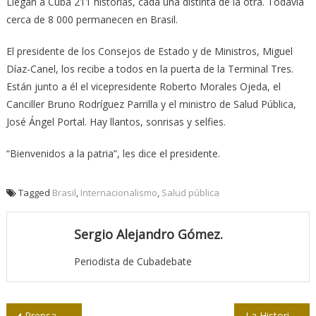
Llegan a Cuba 211 historias, cada una distinta de la otra. Todavía
cerca de 8 000 permanecen en Brasil.
El presidente de los Consejos de Estado y de Ministros, Miguel
Díaz-Canel, los recibe a todos en la puerta de la Terminal Tres.
Están junto a él el vicepresidente Roberto Morales Ojeda, el
Canciller Bruno Rodríguez Parrilla y el ministro de Salud Pública,
José Ángel Portal. Hay llantos, sonrisas y selfies.
“Bienvenidos a la patria”, les dice el presidente.
Tagged
Brasil
,
Internacionalismo
,
Salud pública
Sergio Alejandro Gómez.
Periodista de Cubadebate
Navegación
Prensa e imagen Cuba
La Historia en historietas llega a la Biblioteca Nacional