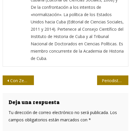
De la confrontación a los intentos de
«normalización». La política de los Estados
Unidos hacia Cuba (Editorial de Ciencias Sociales,
2011 y 2014). Pertenece al Consejo Científico del
Instituto de Historia de Cuba y al Tribunal
Nacional de Doctorados en Ciencias Políticas. Es
miembro concurrente de la Academia de Historia
de Cuba.
Navegación
Con Zenaida después de la línea
Periodistas jubilados rinden homenaje a Fidel desde la profesión
de
entradas
Deja una respuesta
Tu dirección de correo electrónico no será publicada.
Los
campos obligatorios están marcados con
*