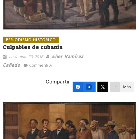
PERIODISMO HISTÓRICO
Culpables de cubanía
Elier Ramírez
noviembre 29, 2018
Cañedo
Comment(0)
Compartir
Más
0