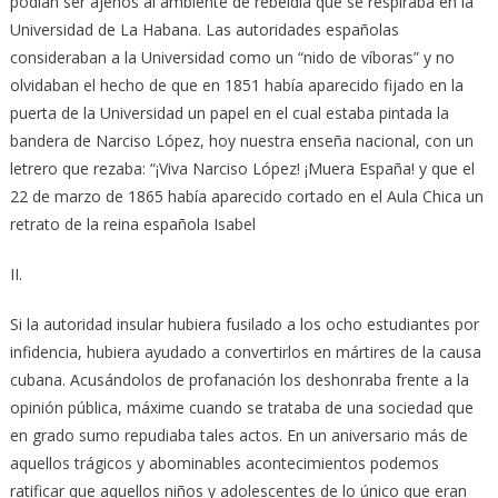
podían ser ajenos al ambiente de rebeldía que se respiraba en la
Universidad de La Habana. Las autoridades españolas
consideraban a la Universidad como un “nido de víboras” y no
olvidaban el hecho de que en 1851 había aparecido fijado en la
puerta de la Universidad un papel en el cual estaba pintada la
bandera de Narciso López, hoy nuestra enseña nacional, con un
letrero que rezaba: “¡Viva Narciso López! ¡Muera España! y que el
22 de marzo de 1865 había aparecido cortado en el Aula Chica un
retrato de la reina española Isabel
II.
Si la autoridad insular hubiera fusilado a los ocho estudiantes por
infidencia, hubiera ayudado a convertirlos en mártires de la causa
cubana. Acusándolos de profanación los deshonraba frente a la
opinión pública, máxime cuando se trataba de una sociedad que
en grado sumo repudiaba tales actos. En un aniversario más de
aquellos trágicos y abominables acontecimientos podemos
ratificar que aquellos niños y adolescentes de lo único que eran