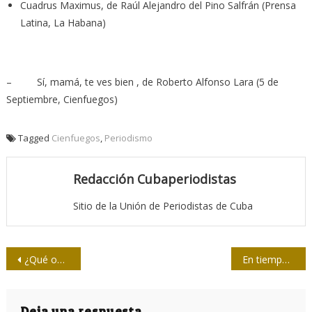
Cuadrus Maximus, de Raúl Alejandro del Pino Salfrán (Prensa
Latina, La Habana)
– Sí, mamá, te ves bien , de Roberto Alfonso Lara (5 de
Septiembre, Cienfuegos)
Tagged
Cienfuegos
,
Periodismo
Redacción Cubaperiodistas
Sitio de la Unión de Periodistas de Cuba
Navegación
¿Qué opina el mundo sobre el bloqueo yanki a Cuba?
En tiempo real: cinco años al servicio del pueblo
de
Deja una respuesta