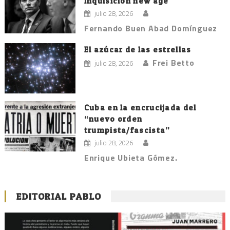
Inquisición new age
julio 28, 2026
Fernando Buen Abad Domínguez
El azúcar de las estrellas
Frei Betto
julio 28, 2026
Cuba en la encrucijada del
“nuevo orden
trumpista/fascista”
julio 28, 2026
Enrique Ubieta Gómez.
EDITORIAL PABLO