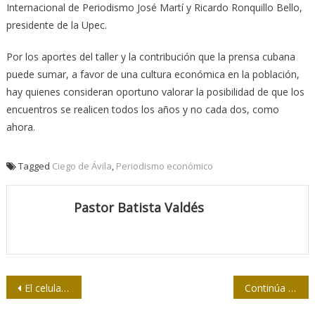
Internacional de Periodismo José Martí y Ricardo Ronquillo Bello,
presidente de la Upec.
Por los aportes del taller y la contribución que la prensa cubana
puede sumar, a favor de una cultura económica en la población,
hay quienes consideran oportuno valorar la posibilidad de que los
encuentros se realicen todos los años y no cada dos, como
ahora.
Tagged
Ciego de Ávila
,
Periodismo económico
Pastor Batista Valdés
Navegación
El celular y la transparencia
Continúa en todo el país debate sobre proyecto del Código de Ética