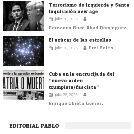
Terrorismo de izquierda y Santa
Inquisición new age
julio 28, 2026
Fernando Buen Abad Domínguez
El azúcar de las estrellas
Frei Betto
julio 28, 2026
Cuba en la encrucijada del
“nuevo orden
trumpista/fascista”
julio 28, 2026
Enrique Ubieta Gómez.
EDITORIAL PABLO