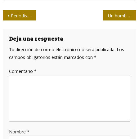
Navegación
Periodistas espirituanos por una información ágil y exacta
Un hombre útil, entre la dramaturgia y el periodismo
de
entradas
Deja una respuesta
Tu dirección de correo electrónico no será publicada.
Los
campos obligatorios están marcados con
*
Comentario
*
Nombre
*