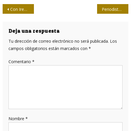
Navegación
Con Irene Forbes sobre la plataforma de la combatividad
Periodistas demandan a nuevo presidente mexicano poner alto a la violencia contra ellos
de
entradas
Deja una respuesta
Tu dirección de correo electrónico no será publicada.
Los
campos obligatorios están marcados con
*
Comentario
*
Nombre
*