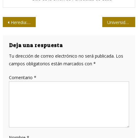
Navegación
Heredia: pasión por la libertad
Universidad de Oriente: nuevo plan de estudios en Periodismo
de
entradas
Deja una respuesta
Tu dirección de correo electrónico no será publicada.
Los
campos obligatorios están marcados con
*
Comentario
*
Nombre
*