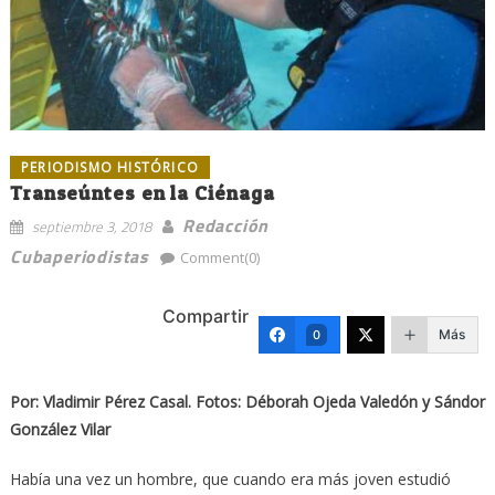
PERIODISMO HISTÓRICO
Transeúntes en la Ciénaga
Redacción
septiembre 3, 2018
Cubaperiodistas
Comment(0)
Compartir
Más
0
Por: Vladimir Pérez Casal. Fotos: Déborah Ojeda Valedón y Sándor
González Vilar
Había una vez un hombre, que cuando era más joven estudió