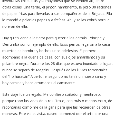
inventa las croquetas y la mayonesa que se venden allí, entre
otras cosas. Una tarde, el pintor, hambriento, le pidió 30 raciones
de papas fritas para llevarlas a sus compañeros de la Brigada. Ella
lo mandó a pelar las papas y a freírlas. Ah, y se las cobró porque
no eran de ella.
Hay quien viene a la tierra para querer a los demás. Príncipe y
Derrumbá son un ejemplo de ello. Esos perros llegaron a la casa
muertos de hambre y hechos unos adefesios. El primero
acompañó a la dueña de casa, con sus ojos amarillentos y su
pelambre negra. Durante los 28 días que estuvo inundado el lugar,
nunca se separó de Magalis. Después de las lluvias torrenciales
del “no huracán” Alberto, el segundo no tenía un hueso sano y
hoy camina y hace arrumacos al caminante.
Este viaje fue un regalo. Me confieso soñador y mentiroso,
porque robo las vidas de otros. Trato, con más o menos éxito, de
recontarlas como me da la gana para que las recuerden de otras
maneras. Este viaje, visita, paseo, comenzó por el arte, por una