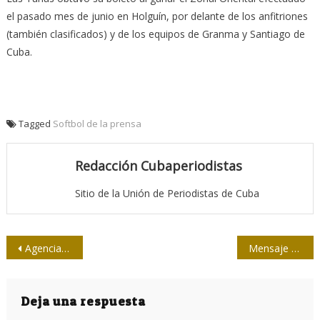
el pasado mes de junio en Holguín, por delante de los anfitriones
(también clasificados) y de los equipos de Granma y Santiago de
Cuba.
Tagged
Softbol de la prensa
Redacción Cubaperiodistas
Sitio de la Unión de Periodistas de Cuba
Navegación
Agencia Télam vuelve a transmitir, trabajadores aún siguen en paro
Mensaje de la Upec al pueblo Vietnamita
de
entradas
Deja una respuesta