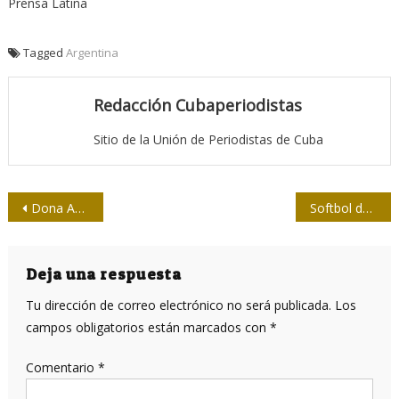
Prensa Latina
Tagged
Argentina
Redacción Cubaperiodistas
Sitio de la Unión de Periodistas de Cuba
Navegación
Dona Ambrosio Fornet su biblioteca personal
Softbol de la Prensa: Las Tunas divide honores a una semana del debut
de
entradas
Deja una respuesta
Tu dirección de correo electrónico no será publicada.
Los
campos obligatorios están marcados con
*
Comentario
*