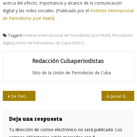
acerca del efecto, importancia y alcance de la comunicación
digital y las redes sociales. (Publicado por el
Instituto Internacional
de Periodismo José Martí
)
Tagged
Instituto Internacional de Periodismo José Martí
,
Periodismo
digital
,
Unión de Periodistas de Cuba (UPEC)
Redacción Cubaperiodistas
Sitio de la Unión de Periodistas de Cuba
Navegación
De Periodismo económico, una cita en Camagüey
A pesar del bloqueo, Cuba salvará vidas en Estados Unidos
de
entradas
Deja una respuesta
Tu dirección de correo electrónico no será publicada.
Los