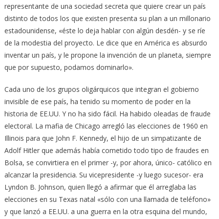
representante de una sociedad secreta que quiere crear un país
distinto de todos los que existen presenta su plan a un millonario
estadounidense, «éste lo deja hablar con algún desdén- y se ríe
de la modestia del proyecto. Le dice que en América es absurdo
inventar un país, y le propone la invención de un planeta, siempre
que por supuesto, podamos dominarlo».
Cada uno de los grupos oligárquicos que integran el gobierno
invisible de ese país, ha tenido su momento de poder en la
historia de EE.UU. Y no ha sido fácil. Ha habido oleadas de fraude
electoral. La mafia de Chicago arregló las elecciones de 1960 en
Illinois para que John F. Kennedy, el hijo de un simpatizante de
Adolf Hitler que además había cometido todo tipo de fraudes en
Bolsa, se convirtiera en el primer -y, por ahora, único- católico en
alcanzar la presidencia. Su vicepresidente -y luego sucesor- era
Lyndon B. Johnson, quien llegó a afirmar que él arreglaba las
elecciones en su Texas natal «sólo con una llamada de teléfono»
y que lanzó a EE.UU. a una guerra en la otra esquina del mundo,