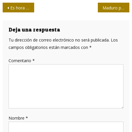
Navegación
Es hora de aprovechar el fracaso del “Bahía de Cochinos” venezolano
Maduro presenta pruebas del intento de magnicidio
de
entradas
Deja una respuesta
Tu dirección de correo electrónico no será publicada.
Los
campos obligatorios están marcados con
*
Comentario
*
Nombre
*