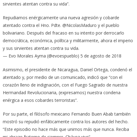
sirvientes atentan contra su vida”.
Repudiamos enérgicamente una nueva agresión y cobarde
atentado contra el Hno. Pdte. @NicolasMaduro y el pueblo
bolivariano. Después del fracaso en su intento por derrocarlo
democrática, económica, política y militarmente, ahora el imperio
y sus sirvientes atentan contra su vida.
— Evo Morales Ayma (@evoespueblo) 5 de agosto de 2018
Asimismo, el presidente de Nicaragua, Daniel Ortega, condenó el
atentado y, por medio de un comunicado, indicó que “con el
corazón lleno de indignación, con el Fuego Sagrado de nuestra
Hermandad Revolucionaria, (expresamos) nuestra condena
enérgica a esos cobardes terroristas”.
Por su parte, el filósofo mexicano Fernando Buen Abab también
mostró su repudió enfáticamente contra los autores del hecho.
“Este episodio no hace más que unirnos más que nunca. Reciba
mi abrazo fraterno de siempre. Chávez vive”.