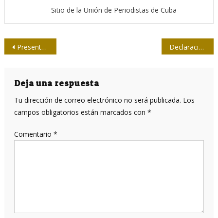
Sitio de la Unión de Periodistas de Cuba
Navegación
Presentan en Holguín el libro Escrito desde el banquillo, de René González
Declaración del Gobierno Revolucionario cubano sobre atentado contra Nicolás Maduro
de
entradas
Deja una respuesta
Tu dirección de correo electrónico no será publicada.
Los
campos obligatorios están marcados con
*
Comentario
*