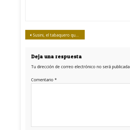
Navegación
Susini, el tabaquero que dio saber
de
entradas
Deja una respuesta
Tu dirección de correo electrónico no será publicada
Comentario
*