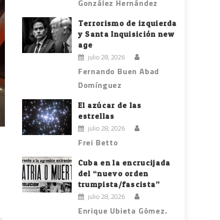
González Hernández
Terrorismo de izquierda
y Santa Inquisición new
age
julio 28, 2026
Fernando Buen Abad
Domínguez
El azúcar de las
estrellas
julio 28, 2026
Frei Betto
Cuba en la encrucijada
del “nuevo orden
trumpista/fascista”
julio 28, 2026
Enrique Ubieta Gómez.