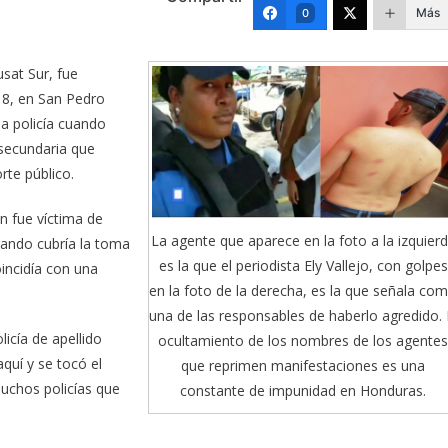
Más
0
usat Sur, fue
18, en San Pedro
la policía cuando
secundaria que
rte público.
n fue víctima de
La agente que aparece en la foto a la izquier
uando cubría la toma
es la que el periodista Ely Vallejo, con golpes
incidía con una
en la foto de la derecha, es la que señala co
una de las responsables de haberlo agredido. 
icía de apellido
ocultamiento de los nombres de los agentes
quí y se tocó el
que reprimen manifestaciones es una
chos policías que
constante de impunidad en Honduras.