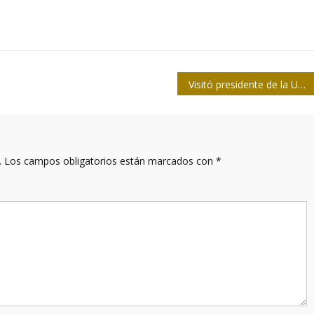
Visitó presidente de la Upec emisoras guantanameras
.
Los campos obligatorios están marcados con
*