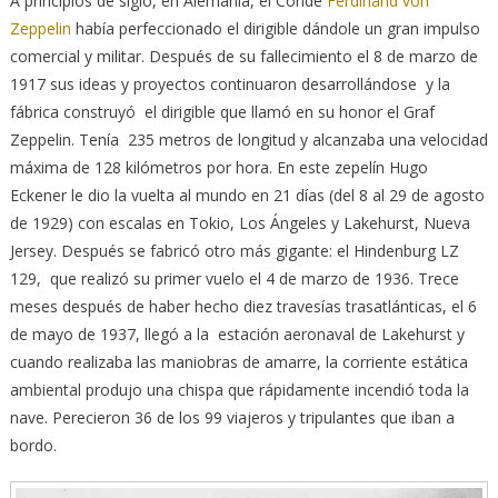
A principios de siglo, en Alemania, el Conde
Ferdinand von
Zeppelin
había perfeccionado el dirigible dándole un gran impulso
comercial y militar. Después de su fallecimiento el 8 de marzo de
1917 sus ideas y proyectos continuaron desarrollándose y la
fábrica construyó el dirigible que llamó en su honor el Graf
Zeppelin. Tenía 235 metros de longitud y alcanzaba una velocidad
máxima de 128 kilómetros por hora. En este zepelín Hugo
Eckener le dio la vuelta al mundo en 21 días (del 8 al 29 de agosto
de 1929) con escalas en Tokio, Los Ángeles y Lakehurst, Nueva
Jersey. Después se fabricó otro más gigante: el Hindenburg LZ
129, que realizó su primer vuelo el 4 de marzo de 1936. Trece
meses después de haber hecho diez travesías trasatlánticas, el 6
de mayo de 1937, llegó a la estación aeronaval de Lakehurst y
cuando realizaba las maniobras de amarre, la corriente estática
ambiental produjo una chispa que rápidamente incendió toda la
nave. Perecieron 36 de los 99 viajeros y tripulantes que iban a
bordo.