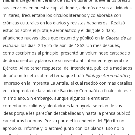
Habana. Llegó en el verano de 1854 y durante nueve años prestó
sus servicios en nuestra capital donde, además de sus actividades
militares, frecuentaba los círculos literarios y colaboraba con
crónicas culturales en los diarios y revistas habaneros. Realizó
estudios sobre el pilotaje aeronáutico y el dirigible Giffard,
añadiendo nuevas ideas que resumió y públicó en la
Gaceta de La
Habana
los días 24 y 25 de abril de 1862. Un mes después,
como escribimos al principio, presentó un voluminoso cartapacio
de documentos y planos de su invento al Intendente general de
Ejército. Al no tener respuesta del Intendente, publicó a mediados
de año un folleto sobre el tema que títuló
Pilotage Aereonáutico,
impreso en la imprenta La Antilla, el cual reeditó con más detalles
en la imprenta de la viuda de Barcina y Compañía a finales de ese
mismo año. Sin embargo, aunque algunos le emitieron
comentarios cálidos y alentadores la mayoría se reían de sus
ideas porque les parecían descabelladas y hasta la prensa publicó
caricaturas burlonas. Por su parte el Intendente del Ejército no
aprobó su informe y lo archivó junto con los planos. Eso no lo