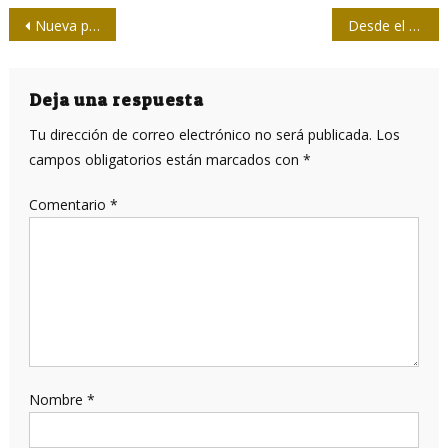
Navegación
Nueva presidencia de la Unión de Periodistas de Cuba
Desde el Foro de Sao Paulo en La Habana, análisis sobre comunicación y poder
de
entradas
Deja una respuesta
Tu dirección de correo electrónico no será publicada.
Los
campos obligatorios están marcados con
*
Comentario
*
Nombre
*