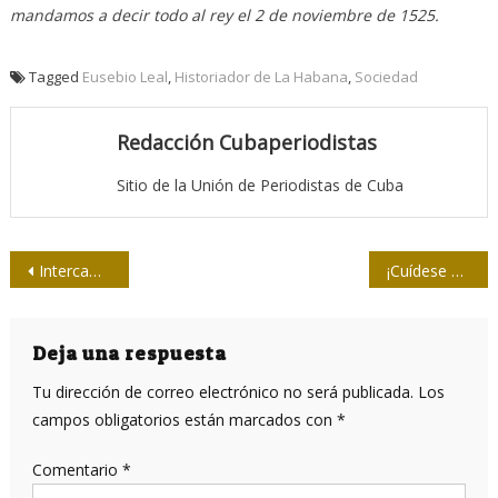
mandamos a decir todo al rey el 2 de noviembre de 1525.
Tagged
Eusebio Leal
,
Historiador de La Habana
,
Sociedad
Redacción Cubaperiodistas
Sitio de la Unión de Periodistas de Cuba
Navegación
Intercambios y aprobaciones en reunión de la presidencia de la Upec
¡Cuídese de los cantos desafinados!
de
entradas
Deja una respuesta
Tu dirección de correo electrónico no será publicada.
Los
campos obligatorios están marcados con
*
Comentario
*