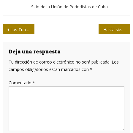
Sitio de la Unión de Periodistas de Cuba
Navegación
Las Tunas y Holguín clasificaron para Nacional de Softbol de la prensa
Hasta siempre a Jesús Hernández, destacado periodista y directivo de prensa
de
entradas
Deja una respuesta
Tu dirección de correo electrónico no será publicada.
Los
campos obligatorios están marcados con
*
Comentario
*