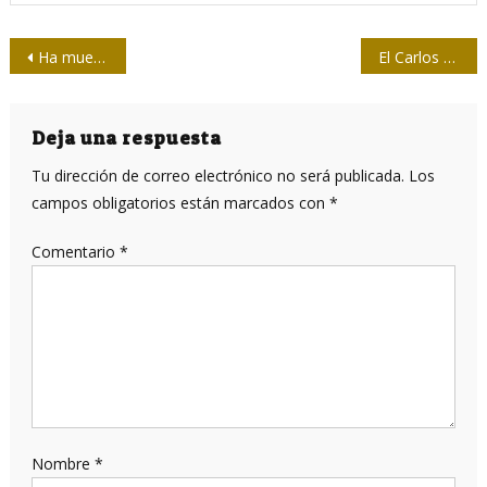
Navegación
Ha muerto Tom Wolfe, el padre del Nuevo Periodismo
El Carlos Marx que no conocía
de
entradas
Deja una respuesta
Tu dirección de correo electrónico no será publicada.
Los
campos obligatorios están marcados con
*
Comentario
*
Nombre
*