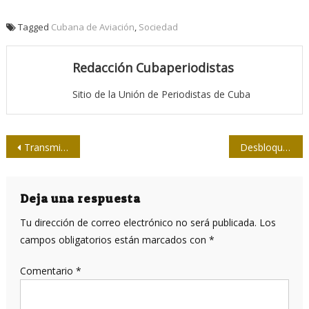
Tagged
Cubana de Aviación
,
Sociedad
Redacción Cubaperiodistas
Sitio de la Unión de Periodistas de Cuba
Navegación
Transmite Díaz-Canel condolencias a familiares de víctimas de accidente aéreo
Desbloqueado el twitter de Cubadebate
de
entradas
Deja una respuesta
Tu dirección de correo electrónico no será publicada.
Los
campos obligatorios están marcados con
*
Comentario
*