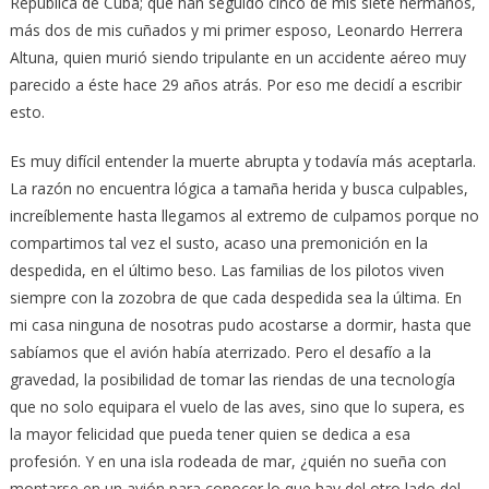
República de Cuba; que han seguido cinco de mis siete hermanos,
más dos de mis cuñados y mi primer esposo, Leonardo Herrera
Altuna, quien murió siendo tripulante en un accidente aéreo muy
parecido a éste hace 29 años atrás. Por eso me decidí a escribir
esto.
Es muy difícil entender la muerte abrupta y todavía más aceptarla.
La razón no encuentra lógica a tamaña herida y busca culpables,
increíblemente hasta llegamos al extremo de culpamos porque no
compartimos tal vez el susto, acaso una premonición en la
despedida, en el último beso. Las familias de los pilotos viven
siempre con la zozobra de que cada despedida sea la última. En
mi casa ninguna de nosotras pudo acostarse a dormir, hasta que
sabíamos que el avión había aterrizado. Pero el desafío a la
gravedad, la posibilidad de tomar las riendas de una tecnología
que no solo equipara el vuelo de las aves, sino que lo supera, es
la mayor felicidad que pueda tener quien se dedica a esa
profesión. Y en una isla rodeada de mar, ¿quién no sueña con
montarse en un avión para conocer lo que hay del otro lado del