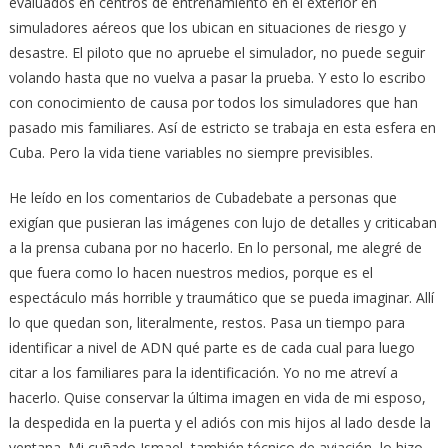
evaluados en centros de entrenamiento en el exterior en
simuladores aéreos que los ubican en situaciones de riesgo y
desastre. El piloto que no apruebe el simulador, no puede seguir
volando hasta que no vuelva a pasar la prueba. Y esto lo escribo
con conocimiento de causa por todos los simuladores que han
pasado mis familiares. Así de estricto se trabaja en esta esfera en
Cuba. Pero la vida tiene variables no siempre previsibles.
He leído en los comentarios de Cubadebate a personas que
exigían que pusieran las imágenes con lujo de detalles y criticaban
a la prensa cubana por no hacerlo. En lo personal, me alegré de
que fuera como lo hacen nuestros medios, porque es el
espectáculo más horrible y traumático que se pueda imaginar. Allí
lo que quedan son, literalmente, restos. Pasa un tiempo para
identificar a nivel de ADN qué parte es de cada cual para luego
citar a los familiares para la identificación. Yo no me atreví a
hacerlo. Quise conservar la última imagen en vida de mi esposo,
la despedida en la puerta y el adiós con mis hijos al lado desde la
ventana. Mi cuñado Ismael, también técnico de aviación, lo hizo