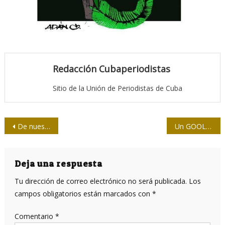
Redacción Cubaperiodistas
Sitio de la Unión de Periodistas de Cuba
Navegación
De nuestra prensa / La solidaridad sobrevive al dolor
Un GOOL de altruismo por parte de ETECSA
de
entradas
Deja una respuesta
Tu dirección de correo electrónico no será publicada.
Los
campos obligatorios están marcados con
*
Comentario
*