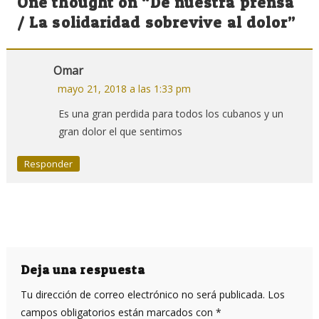
One thought on “
De nuestra prensa
entradas
/ La solidaridad sobrevive al dolor
”
Omar
mayo 21, 2018 a las 1:33 pm
Es una gran perdida para todos los cubanos y un
gran dolor el que sentimos
Responder
Deja una respuesta
Tu dirección de correo electrónico no será publicada.
Los
campos obligatorios están marcados con
*