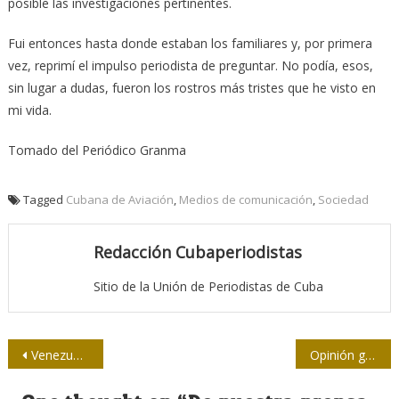
posible las investigaciones pertinentes.
Fui entonces hasta donde estaban los familiares y, por primera
vez, reprimí el impulso periodista de preguntar. No podía, esos,
sin lugar a dudas, fueron los rostros más tristes que he visto en
mi vida.
Tomado del Periódico Granma
Tagged
Cubana de Aviación
,
Medios de comunicación
,
Sociedad
Redacción Cubaperiodistas
Sitio de la Unión de Periodistas de Cuba
Navegación
Venezuela: preparativos mediáticos para una intervención
Opinión gráfica / Por Adán
de