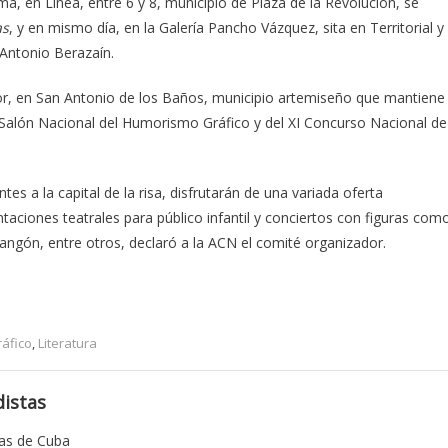
a, en Línea, entre 6 y 8, municipio de Plaza de la Revolución, se
as
, y en mismo día, en la Galería Pancho Vázquez, sita en Territorial y
 Antonio Berazaín.
mor, en San Antonio de los Baños, municipio artemiseño que mantiene
XV Salón Nacional del Humorismo Gráfico y del XI Concurso Nacional de
es a la capital de la risa, disfrutarán de una variada oferta
aciones teatrales para público infantil y conciertos con figuras com
angón, entre otros, declaró a la ACN el comité organizador.
áfico
,
Literatura
istas
tas de Cuba