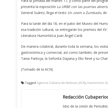
Para la jornada del martes 17, y como parte del program
presenta la exposición
La URBE con las puertas abiert
General Suárez, llega el texto
Un zoom a Zumbado
, de
Para la tarde del día 18, en el patio del Museo del Hu
esa tradición cultural, se entregarán los premios del 
Literatura Humorística Juan Ángel Cardi.
De manera colateral, durante toda la semana, los visitant
gastronómica y comercial, así como también, de present
Tania Pantoja, la Señorita Dayana y Elio Revé y su Char
(Tomado de la ACN)
Tagged
Agencia Cubana de Noticias (ACN)
,
Humorismo Gr
Redacción Cubaperiod
Sitio de la Unión de Periodis