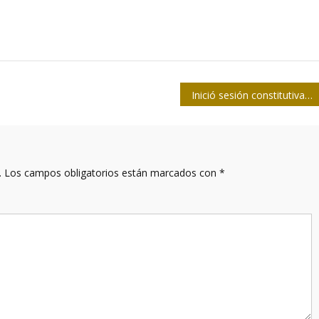
Inició sesión constitutiva de la IX Legislatura del Parlamento cubano
.
Los campos obligatorios están marcados con
*