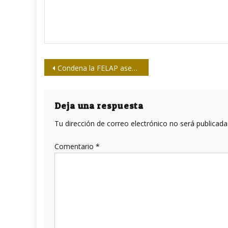
Navegación
Condena la FELAP asesinato de periodistas ecuatorianos en Colombia
de
entradas
Deja una respuesta
Tu dirección de correo electrónico no será publicada
Comentario
*