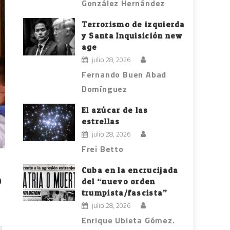
González Hernández
Terrorismo de izquierda
y Santa Inquisición new
age
julio 28, 2026
Fernando Buen Abad
Domínguez
El azúcar de las
estrellas
julio 28, 2026
Frei Betto
Cuba en la encrucijada
o
del “nuevo orden
trumpista/fascista”
julio 28, 2026
Enrique Ubieta Gómez.