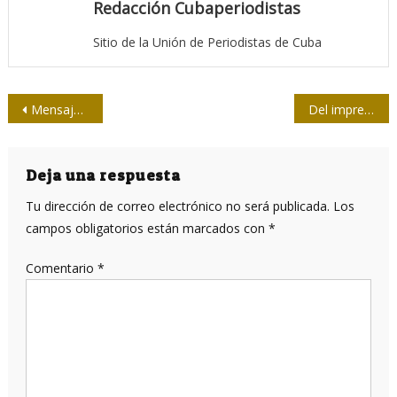
Redacción Cubaperiodistas
Sitio de la Unión de Periodistas de Cuba
Navegación
Mensajes de condolencia por deceso de Isabelita Moya
Del imprescindible debate para el nuevo escenario mediático
de
entradas
Deja una respuesta
Tu dirección de correo electrónico no será publicada.
Los
campos obligatorios están marcados con
*
Comentario
*