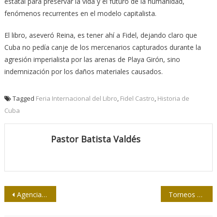
estatal para preservar la vida y el futuro de la humanidad,
fenómenos recurrentes en el modelo capitalista.
El libro, aseveró Reina, es tener ahí a Fidel, dejando claro que
Cuba no pedía canje de los mercenarios capturados durante la
agresión imperialista por las arenas de Playa Girón, sino
indemnización por los daños materiales causados.
Tagged
Feria Internacional del Libro
,
Fidel Castro
,
Historia de
Cuba
Pastor Batista Valdés
Navegación
Agencias de prensa de Cuba y Viet Nam estrechan vínculos
Torneos clasificatorios en softbol de la prensa
de