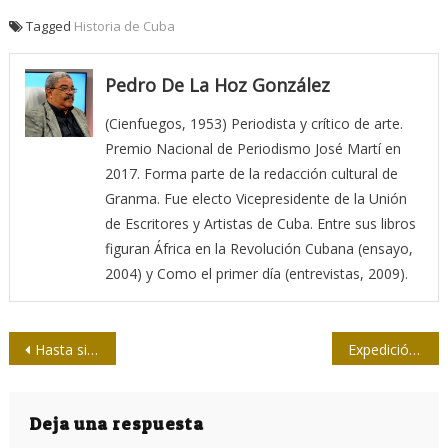
Tagged
Historia de Cuba
Pedro De La Hoz González
(Cienfuegos, 1953) Periodista y crítico de arte.
Premio Nacional de Periodismo José Martí en
2017. Forma parte de la redacción cultural de
Granma. Fue electo Vicepresidente de la Unión
de Escritores y Artistas de Cuba. Entre sus libros
figuran África en la Revolución Cubana (ensayo,
2004) y Como el primer día (entrevistas, 2009).
Navegación
Hasta siempre, Isabelita, colega y mujer toda coraje
Expedición sobre ruedas
de
entradas
Deja una respuesta