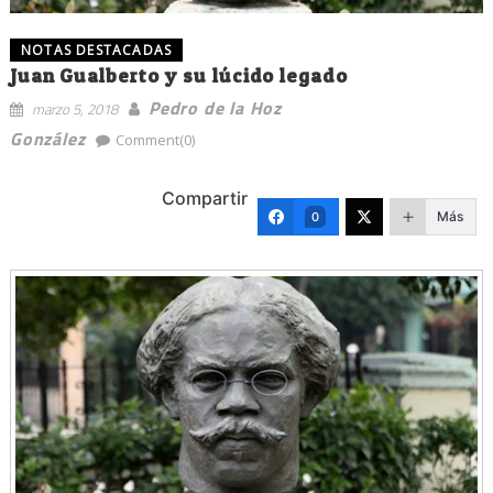
NOTAS DESTACADAS
Juan Gualberto y su lúcido legado
Pedro de la Hoz
marzo 5, 2018
González
Comment(0)
Compartir
Más
0