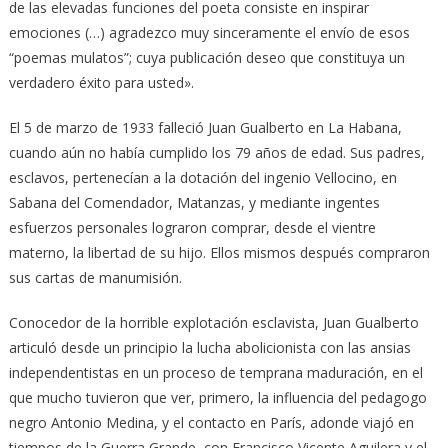
de las elevadas funciones del poeta consiste en inspirar
emociones (…) agradezco muy sinceramente el envío de esos
“poemas mulatos”; cuya publicación deseo que constituya un
verdadero éxito para usted».
El 5 de marzo de 1933 falleció Juan Gualberto en La Habana,
cuando aún no había cumplido los 79 años de edad. Sus padres,
esclavos, pertenecían a la dotación del ingenio Vellocino, en
Sabana del Comendador, Matanzas, y mediante ingentes
esfuerzos personales lograron comprar, desde el vientre
materno, la libertad de su hijo. Ellos mismos después compraron
sus cartas de manumisión.
Conocedor de la horrible explotación esclavista, Juan Gualberto
articuló desde un principio la lucha abolicionista con las ansias
independentistas en un proceso de temprana maduración, en el
que mucho tuvieron que ver, primero, la influencia del pedagogo
negro Antonio Medina, y el contacto en París, adonde viajó en
tiempos de la Guerra Grande, con Francisco Vicente Aguilera y el