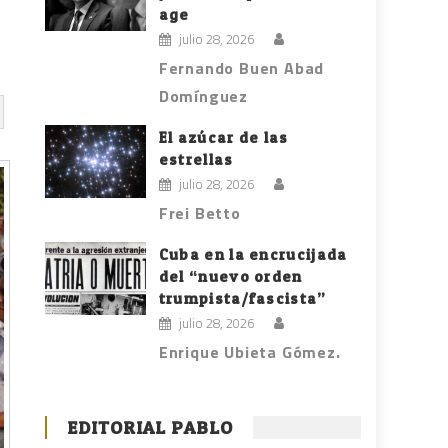
age
julio 28, 2026
Fernando Buen Abad
Domínguez
El azúcar de las
estrellas
julio 28, 2026
Frei Betto
Cuba en la encrucijada
del “nuevo orden
trumpista/fascista”
julio 28, 2026
Enrique Ubieta Gómez.
EDITORIAL PABLO