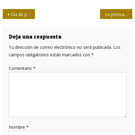
Navegación
Día de premiaciones este 14 de marzo en Holguín
La prensa cubana tiene en Martí y en Patria no sólo la raíz, aseguran en Cienfuegos
de
entradas
Deja una respuesta
Tu dirección de correo electrónico no será publicada.
Los
campos obligatorios están marcados con
*
Comentario
*
Nombre
*