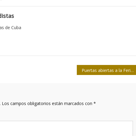
istas
tas de Cuba
Puertas abiertas a la Feria Internacional del Libro
.
Los campos obligatorios están marcados con
*