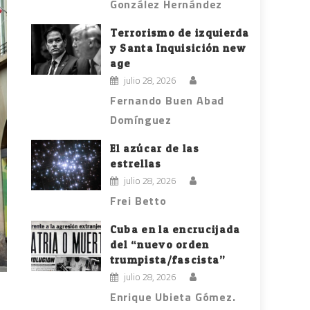
González Hernández
Terrorismo de izquierda
y Santa Inquisición new
age
julio 28, 2026
Fernando Buen Abad
Domínguez
El azúcar de las
estrellas
julio 28, 2026
Frei Betto
Cuba en la encrucijada
del “nuevo orden
trumpista/fascista”
julio 28, 2026
Enrique Ubieta Gómez.