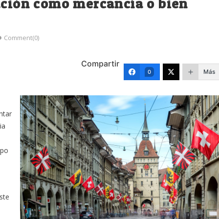
ación como mercancía o bien
Comment(0)
Compartir
Más
0
ntar
ia
mpo
e
ste