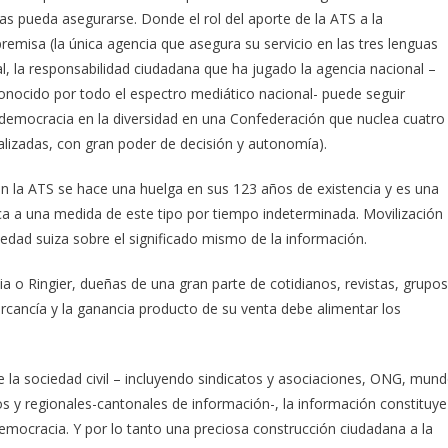
ias pueda asegurarse. Donde el rol del aporte de la ATS a la
emisa (la única agencia que asegura su servicio en las tres lenguas
cual, la responsabilidad ciudadana que ha jugado la agencia nacional –
onocido por todo el espectro mediático nacional- puede seguir
democracia en la diversidad en una Confederación que nuclea cuatro
ralizadas, con gran poder de decisión y autonomía).
 en la ATS se hace una huelga en sus 123 años de existencia y es una
ca a una medida de este tipo por tiempo indeterminada. Movilización
edad suiza sobre el significado mismo de la información.
 Ringier, dueñas de una gran parte de cotidianos, revistas, grupos
rcancía y la ganancia producto de su venta debe alimentar los
 de la sociedad civil – incluyendo sindicatos y asociaciones, ONG, mun
os y regionales-cantonales de información-, la información constituye
 democracia. Y por lo tanto una preciosa construcción ciudadana a la