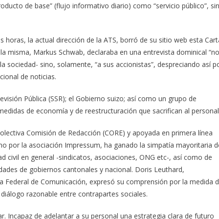
oducto de base” (flujo informativo diario) como “servicio público”, si
oras, la actual dirección de la ATS, borró de su sitio web esta Cart
 de la misma, Markus Schwab, declaraba en una entrevista dominical “n
 a la sociedad- sino, solamente, “a sus accionistas”, despreciando así p
ional de noticias.
levisión Pública (SSR); el Gobierno suizo; así como un grupo de
medidas de economía y de reestructuración que sacrifican al personal
y colectiva Comisión de Redacción (CORE) y apoyada en primera línea
o por la asociación Impressum, ha ganado la simpatía mayoritaria d
d civil en general -sindicatos, asociaciones, ONG etc-, así como de
idades de gobiernos cantonales y nacional. Doris Leuthard,
ina Federal de Comunicación, expresó su comprensión por la medida 
diálogo razonable entre contrapartes sociales.
r. Incapaz de adelantar a su personal una estrategia clara de futuro