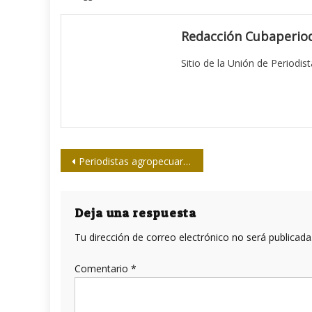
Redacción Cubaperiod
Sitio de la Unión de Periodis
Navegación
Periodistas agropecuarios de Granma se reúnen
de
entradas
Deja una respuesta
Tu dirección de correo electrónico no será publicada
Comentario
*