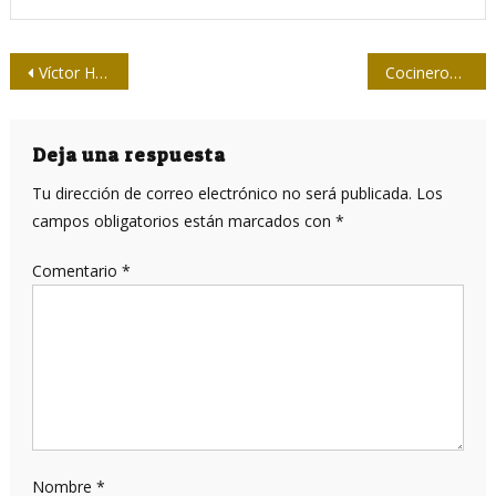
Navegación
Víctor Hugo Morales: Mi ámbito ha sido el periodismo latinoamericano
Cocineros desde el sótano retoman fallidas recetas
de
entradas
Deja una respuesta
Tu dirección de correo electrónico no será publicada.
Los
campos obligatorios están marcados con
*
Comentario
*
Nombre
*