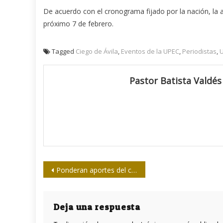
De acuerdo con el cronograma fijado por la nación, la a
próximo 7 de febrero.
Tagged
Ciego de Ávila
,
Eventos de la UPEC
,
Periodistas
,
U
Pastor Batista Valdés
Navegación
Ponderan aportes del colectivo de la Televisión Serrana
de
entradas
Deja una respuesta