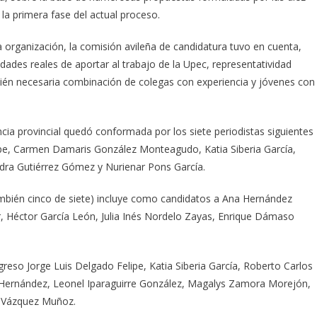
 la primera fase del actual proceso.
 organización, la comisión avileña de candidatura tuvo en cuenta,
dades reales de aportar al trabajo de la Upec, representatividad
mbién necesaria combinación de colegas con experiencia y jóvenes con
encia provincial quedó conformada por los siete periodistas siguientes
elipe, Carmen Damaris González Monteagudo, Katia Siberia García,
ndra Gutiérrez Gómez y Nurienar Pons García.
también cinco de siete) incluye como candidatos a Ana Hernández
 Héctor García León, Julia Inés Nordelo Zayas, Enrique Dámaso
reso Jorge Luis Delgado Felipe, Katia Siberia García, Roberto Carlos
Hernández, Leonel Iparaguirre González, Magalys Zamora Morejón,
úl Vázquez Muñoz.