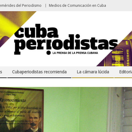
emérides del Periodismo
Medios de Comunicación en Cuba
s
Cubaperiodistas recomienda
La cámara lúcida
Editori