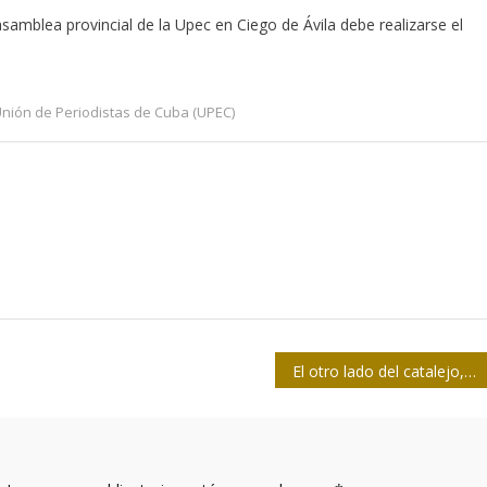
samblea provincial de la Upec en Ciego de Ávila debe realizarse el
nión de Periodistas de Cuba (UPEC)
El otro lado del catalejo, en el Sábado del Libro