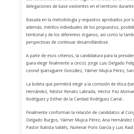
delegaciones de base existentes en el territorio durante
Basada en la metodología y requisitos aprobados por la
además, méritos individuales de los propuestos, posibili
territorial y de los diferentes órganos, así como la ta
perspectivas de continuar desarrollándose.
A partir de esos criterios, la candidatura para la presid
(para elegir finalmente a cinco): Jorge Luis Delgado F
Leonel Iparraguirre González, Yáimer Mujica Pérez, Sa
La boleta que permitirá elegir a la comisión de ética (
Hernández, Néstor Renato Labrada, Héctor Paz Alomar,
Rodríguez y Esther de la Caridad Rodríguez Carral .
Finalmente conforman la relación de candidatos al Cong
Delgado Burgos, Yáimer Mujica Pérez, Ana Hernández 
Pastor Batista Valdés, Nurienar Pons García y Luis Ra