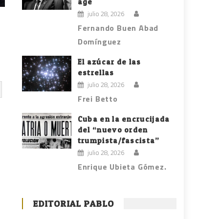
age
julio 28, 2026
Fernando Buen Abad
Domínguez
El azúcar de las
estrellas
julio 28, 2026
Frei Betto
Cuba en la encrucijada
del “nuevo orden
trumpista/fascista”
julio 28, 2026
Enrique Ubieta Gómez.
EDITORIAL PABLO