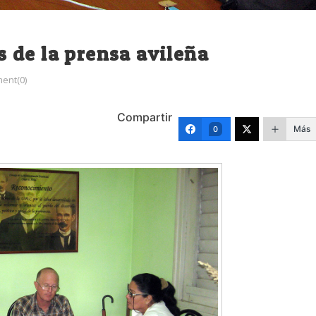
 de la prensa avileña
ent(0)
Compartir
Más
0