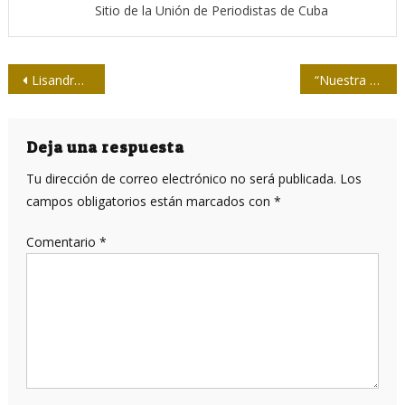
Sitio de la Unión de Periodistas de Cuba
Navegación
Lisandra, en guayabera de Doctora
“Nuestra América” y su permanente vigencia
de
entradas
Deja una respuesta
Tu dirección de correo electrónico no será publicada.
Los
campos obligatorios están marcados con
*
Comentario
*