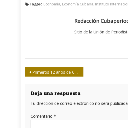
Tagged
Economía
,
Economía Cubana
,
Instituto Internaci
Redacción Cubaperiod
Sitio de la Unión de Periodis
Navegación
Primeros 12 años de Canal Habana
de
entradas
Deja una respuesta
Tu dirección de correo electrónico no será publicada
Comentario
*