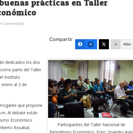
buenas prácticas en Taller
Económico
Comment(0)
Compartir
Más
0
tán dedicados los dos
como parte del Taller
l Instituto
 enero al 2 de
errogante que propone
a.m. Al debate están
odismo Económico
Participantes del Taller Nacional de
riberto Rosabal,
Periodismo Económico. Foto: Yoandry Avil