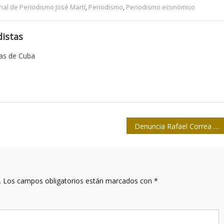
onal de Periodismo José Martí
,
Periodismo
,
Periodismo económico
istas
tas de Cuba
Denuncia Rafael Correa agresión y cacería en su contra
.
Los campos obligatorios están marcados con
*