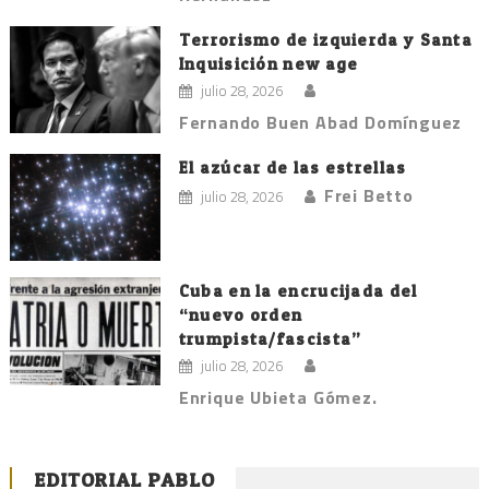
Terrorismo de izquierda y Santa
Inquisición new age
julio 28, 2026
Fernando Buen Abad Domínguez
El azúcar de las estrellas
Frei Betto
julio 28, 2026
Cuba en la encrucijada del
“nuevo orden
trumpista/fascista”
julio 28, 2026
Enrique Ubieta Gómez.
EDITORIAL PABLO