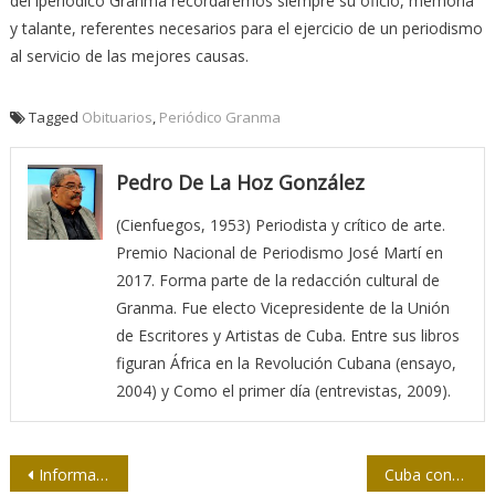
del lperiódico Granma recordaremos siempre su oficio, memoria
y talante, referentes necesarios para el ejercicio de un periodismo
al servicio de las mejores causas.
Tagged
Obituarios
,
Periódico Granma
Pedro De La Hoz González
(Cienfuegos, 1953) Periodista y crítico de arte.
Premio Nacional de Periodismo José Martí en
2017. Forma parte de la redacción cultural de
Granma. Fue electo Vicepresidente de la Unión
de Escritores y Artistas de Cuba. Entre sus libros
figuran África en la Revolución Cubana (ensayo,
2004) y Como el primer día (entrevistas, 2009).
Navegación
Informatización de la sociedad no será interrumpida
Cuba continúa celebraciones por aniversario de la Revolución