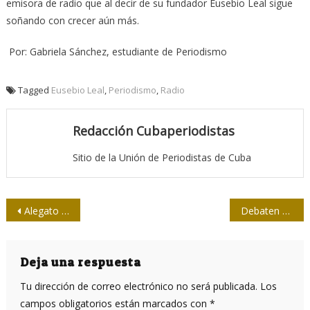
emisora de radio que al decir de su fundador Eusebio Leal sigue
soñando con crecer aún más.
Por: Gabriela Sánchez, estudiante de Periodismo
Tagged
Eusebio Leal
,
Periodismo
,
Radio
Redacción Cubaperiodistas
Sitio de la Unión de Periodistas de Cuba
Navegación
Alegato por mi oficio
Debaten en periódico La Demajagua sobre José Martí
de
entradas
Deja una respuesta
Tu dirección de correo electrónico no será publicada.
Los
campos obligatorios están marcados con
*