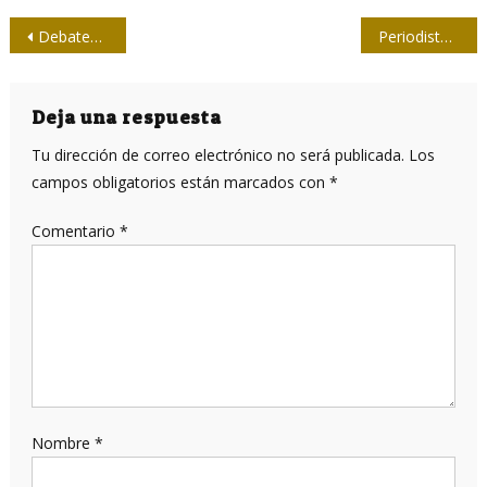
Navegación
Debaten en Holguín sobre retos del periodismo cubano
Periodistas capitalinos calientan motores para softbol provincial
de
entradas
Deja una respuesta
Tu dirección de correo electrónico no será publicada.
Los
campos obligatorios están marcados con
*
Comentario
*
Nombre
*