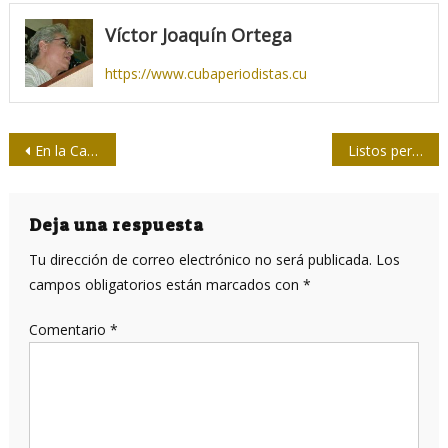
Víctor Joaquín Ortega
https://www.cubaperiodistas.cu
Navegación
En la Casa de la Prensa está el Chac Mool Martí
Listos periodistas de Las Tunas para asumir retos tecnológicos
de
entradas
Deja una respuesta
Tu dirección de correo electrónico no será publicada.
Los
campos obligatorios están marcados con
*
Comentario
*