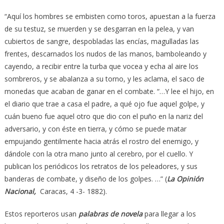
“Aquí los hombres se embisten como toros, apuestan a la fuerza
de su testuz, se muerden y se desgarran en la pelea, y van
cubiertos de sangre, despobladas las encías, magulladas las
frentes, descarnados los nudos de las manos, bamboleando y
cayendo, a recibir entre la turba que vocea y echa al aire los
sombreros, y se abalanza a su torno, y les aclama, el saco de
monedas que acaban de ganar en el combate. “…Y lee el hijo, en
el diario que trae a casa el padre, a qué ojo fue aquel golpe, y
cuán bueno fue aquel otro que dio con el puño en la nariz del
adversario, y con éste en tierra, y cómo se puede matar
empujando gentilmente hacia atrás el rostro del enemigo, y
dándole con la otra mano junto al cerebro, por el cuello. Y
publican los periódicos los retratos de los peleadores, y sus
banderas de combate, y diseño de los golpes. …” (
La Opinión
Nacional,
Caracas, 4 -3- 1882).
Estos reporteros usan
palabras de novela
para llegar a los