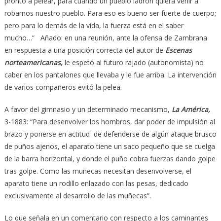
pronto a pelear, para cuando un pueblo ladrón quiera venir a
robarnos nuestro pueblo. Para eso es bueno ser fuerte de cuerpo;
pero para lo demás de la vida, la fuerza está en el saber
mucho…” Añado: en una reunión, ante la ofensa de Zambrana
en respuesta a una posición correcta del autor de
Escenas
norteamericanas,
le espetó al futuro rajado (autonomista) no
caber en los pantalones que llevaba y le fue arriba. La intervención
de varios compañeros evitó la pelea.
A favor del gimnasio y un determinado mecanismo,
La América,
3-1883: “Para desenvolver los hombros, dar poder de impulsión al
brazo y ponerse en actitud de defenderse de algún ataque brusco
de puños ajenos, el aparato tiene un saco pequeño que se cuelga
de la barra horizontal, y donde el puño cobra fuerzas dando golpe
tras golpe. Como las muñecas necesitan desenvolverse, el
aparato tiene un rodillo enlazado con las pesas, dedicado
exclusivamente al desarrollo de las muñecas”.
Lo que señala en un comentario con respecto a los caminantes