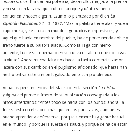
lectores, dice. Brindan así potencia, desarrollo, magia, a la prensa
y no solo en la rama que cubren: aunque ¡cuánto veneno
contienen y hacen digerir!, Estimo lo planteado por él en
La
Opinión Nacional
, 22 -3- 1882: “Mas la palabra tiene alas, y vuela
caprichosa, y se entra en mundos ignorados e imprevistos, y
aquel que habla en nombre del pueblo, ha de poner rienda doble y
freno fuerte a su palabra alada…Como la llaga con hierro
ardiente, ha de ser quemado en su cueva el talento que no sirva a
la virtud”. Ahora mucha falta nos hace: la tanta comercialización
lacera con sus cambios en el pugilismo aficionado que hasta han
hecho entrar este crimen legalizado en el templo olímpico.
Atinados pensamientos del Maestro en la sección
La última
página
del primer número de su publicación consagrada a los
niños americanos: “Antes todo se hacía con los puños: ahora, la
fuerza está en el saber, más que en los puñetazos; aunque es
bueno aprender a defenderse, porque siempre hay gente bestial
en el mundo, y porque la fuerza da salud, y porque se ha de estar