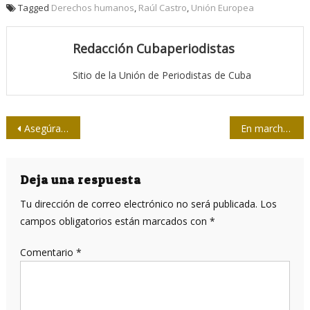
Tagged
Derechos humanos
,
Raúl Castro
,
Unión Europea
Redacción Cubaperiodistas
Sitio de la Unión de Periodistas de Cuba
Navegación
Asegúrate de comprobar el IMEI de tu móvil en 2018
En marcha proceso de consulta a delegados municipales
de
entradas
Deja una respuesta
Tu dirección de correo electrónico no será publicada.
Los
campos obligatorios están marcados con
*
Comentario
*