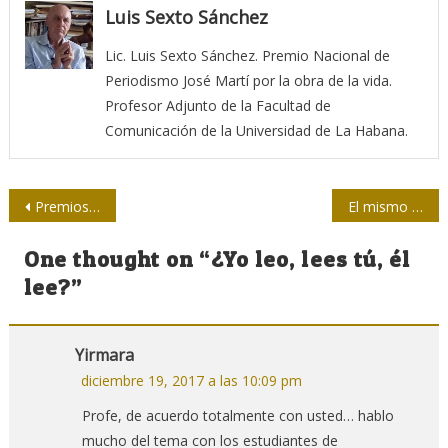
Luis Sexto Sánchez
Lic. Luis Sexto Sánchez. Premio Nacional de
Periodismo José Martí por la obra de la vida.
Profesor Adjunto de la Facultad de
Comunicación de la Universidad de La Habana.
Navegación
Premios del 39 Festival del Nuevo Cine Latinoamericano
El mismo “mismo” que mal usamos
de
One thought on “
¿Yo leo, lees tú, él
entradas
lee?
”
Yirmara
diciembre 19, 2017 a las 10:09 pm
Profe, de acuerdo totalmente con usted… hablo
mucho del tema con los estudiantes de