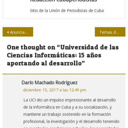
Sitio de la Unión de Periodistas de Cuba
Navegación
Anuncian en conferencia de prensa próxima agenda del Parlamento
Temas de periodismo a debate en Matanzas
de
One thought on “
Universidad de las
entradas
Ciencias Informáticas: 15 años
aportando al desarrollo
”
Darío Machado Rodríguez
diciembre 15, 2017 a las 12:49 pm
La UCI dio un impulso impresionante al desarrollo
de la informática en Cuba y a su socialización, y
mantiene un trabajo sostenido en la formación
profesional, la investigación y el desarrollo teniendo